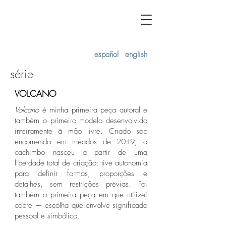
F L Á V I A G U I L H E R M E
español
english
série
VOLCANO
Volcano
é minha primeira peça autoral e
também o primeiro modelo desenvolvido
inteiramente à mão livre. Criado sob
encomenda em meados de 2019, o
cachimbo nasceu a partir de uma
liberdade total de criação: tive autonomia
para definir formas, proporções e
detalhes, sem restrições prévias. Foi
também a primeira peça em que utilizei
cobre — escolha que envolve significado
pessoal e simbólico.